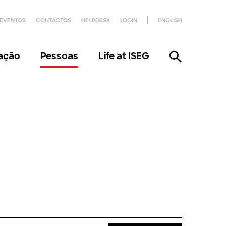
EVENTOS
CONTACTOS
HELPDESK
LOGIN
ENGLISH
gação
Pessoas
Life at ISEG