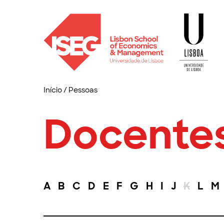
Início
/
Pessoas
Docente
A
B
C
D
E
F
G
H
I
J
K
L
M