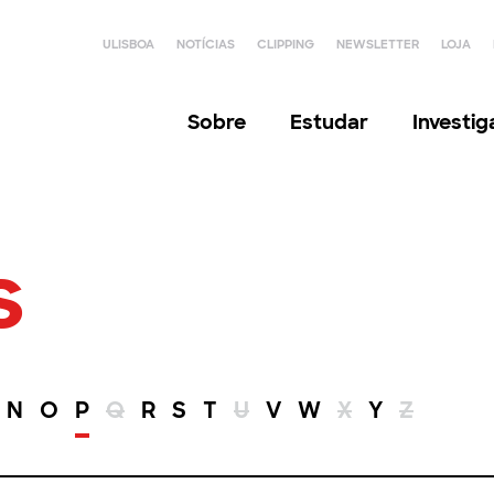
ULISBOA
NOTÍCIAS
CLIPPING
NEWSLETTER
LOJA
Sobre
Estudar
Investi
s
N
O
P
Q
R
S
T
U
V
W
X
Y
Z