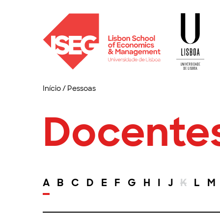
Início
/
Pessoas
Docente
A
B
C
D
E
F
G
H
I
J
K
L
M