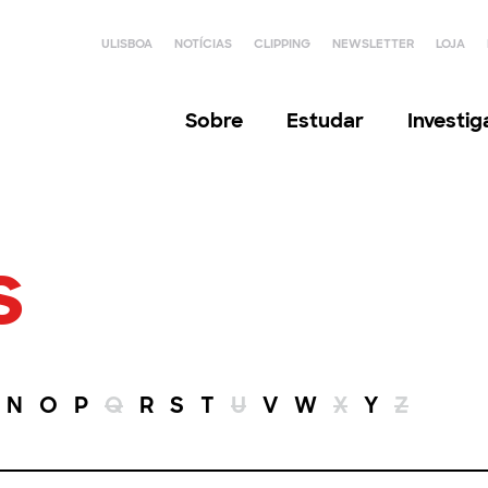
ULISBOA
NOTÍCIAS
CLIPPING
NEWSLETTER
LOJA
Sobre
Estudar
Investi
s
N
O
P
Q
R
S
T
U
V
W
X
Y
Z