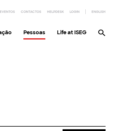
EVENTOS
CONTACTOS
HELPDESK
LOGIN
ENGLISH
gação
Pessoas
Life at ISEG