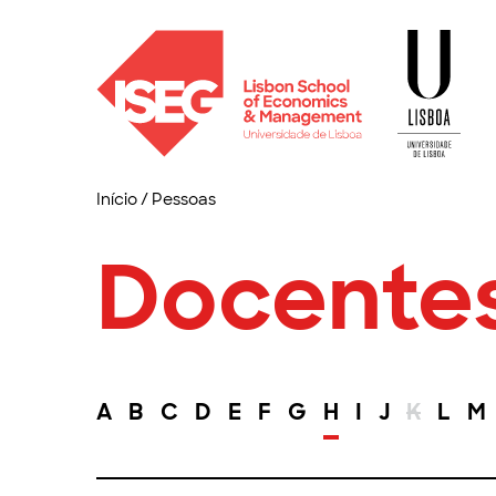
Início
/
Pessoas
Docente
A
B
C
D
E
F
G
H
I
J
K
L
M