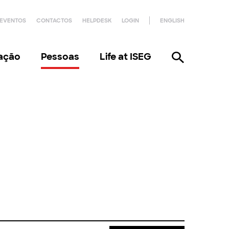
EVENTOS
CONTACTOS
HELPDESK
LOGIN
ENGLISH
gação
Pessoas
Life at ISEG