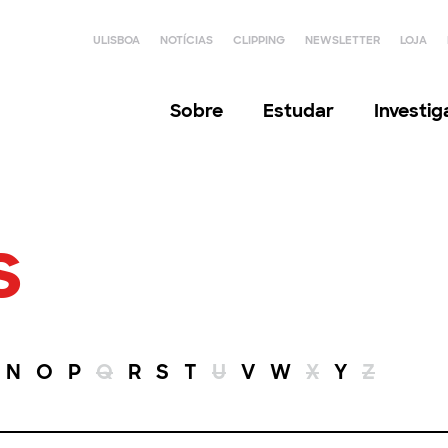
ULISBOA
NOTÍCIAS
CLIPPING
NEWSLETTER
LOJA
Sobre
Estudar
Investi
s
N
O
P
Q
R
S
T
U
V
W
X
Y
Z