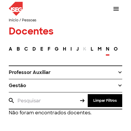
Início
/
Pessoas
Docentes
A
B
C
D
E
F
G
H
I
J
K
L
M
N
O
P
Professor Auxiliar
Gestão
Limpar Filtros
Não foram encontrados docentes.