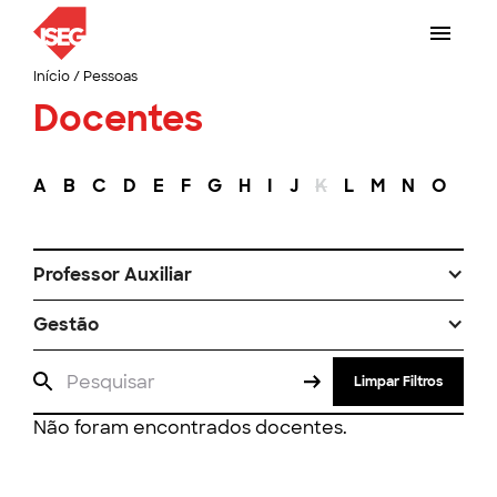
Início
/
Pessoas
Docentes
A
B
C
D
E
F
G
H
I
J
K
L
M
N
O
P
Professor Auxiliar
Gestão
Limpar Filtros
Não foram encontrados docentes.