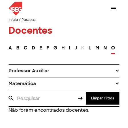
Início
/
Pessoas
Docentes
A
B
C
D
E
F
G
H
I
J
K
L
M
N
O
P
Professor Auxiliar
Matemática
Limpar Filtros
Não foram encontrados docentes.