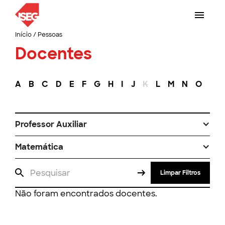
Início
/
Pessoas
Docentes
A
B
C
D
E
F
G
H
I
J
K
L
M
N
O
P
Professor Auxiliar
Matemática
Limpar Filtros
Não foram encontrados docentes.