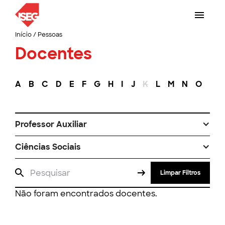
Início
/
Pessoas
Docentes
A
B
C
D
E
F
G
H
I
J
K
L
M
N
O
P
Professor Auxiliar
Ciências Sociais
Limpar Filtros
Não foram encontrados docentes.