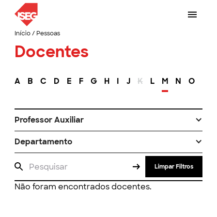
Início
/
Pessoas
Docentes
A
B
C
D
E
F
G
H
I
J
K
L
M
N
O
P
Professor Auxiliar
Departamento
Limpar Filtros
Não foram encontrados docentes.