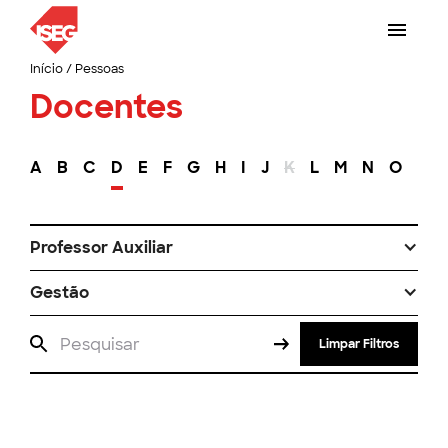
Início
/
Pessoas
Docentes
A
B
C
D
E
F
G
H
I
J
K
L
M
N
O
P
Professor Auxiliar
Gestão
Limpar Filtros