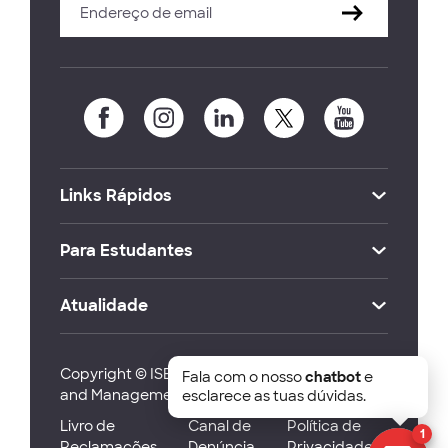
Links Rápidos
Para Estudantes
Atualidade
Copyright © ISEG Lisbon School of Economics
Fala com o nosso
chatbot
e
and Management 2026
esclarece as tuas dúvidas.
Livro de
Canal de
Política de
1
Reclamações
Denúncia
Privacidade