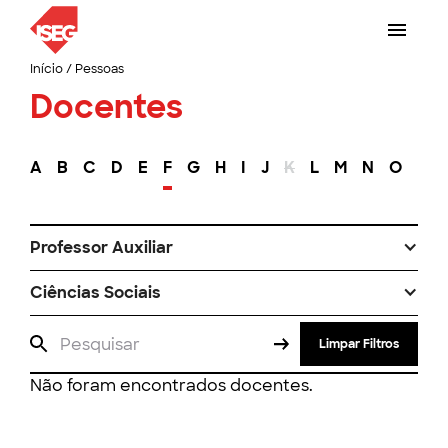
Início
/
Pessoas
Docentes
A
B
C
D
E
F
G
H
I
J
K
L
M
N
O
P
Professor Auxiliar
Ciências Sociais
Limpar Filtros
Não foram encontrados docentes.