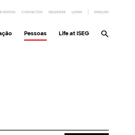
EVENTOS
CONTACTOS
HELPDESK
LOGIN
ENGLISH
gação
Pessoas
Life at ISEG