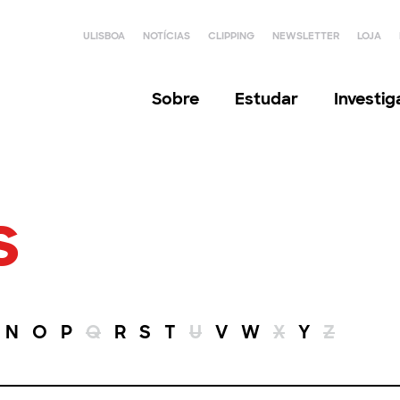
ULISBOA
NOTÍCIAS
CLIPPING
NEWSLETTER
LOJA
Sobre
Estudar
Investi
s
N
O
P
Q
R
S
T
U
V
W
X
Y
Z