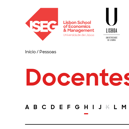
Início
/
Pessoas
Docente
A
B
C
D
E
F
G
H
I
J
K
L
M