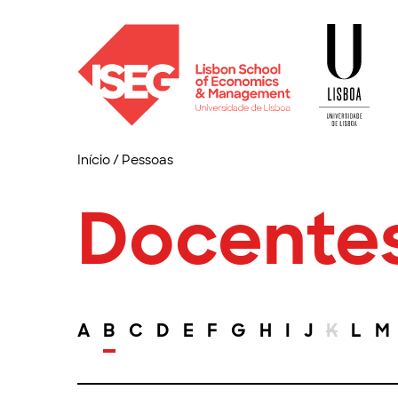
Início
/
Pessoas
Docente
A
B
C
D
E
F
G
H
I
J
K
L
M