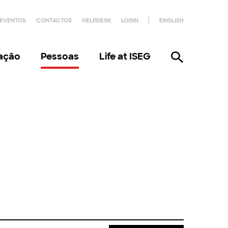
EVENTOS
CONTACTOS
HELPDESK
LOGIN
ENGLISH
gação
Pessoas
Life at ISEG