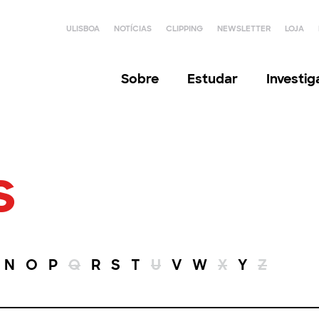
ULISBOA
NOTÍCIAS
CLIPPING
NEWSLETTER
LOJA
Sobre
Estudar
Investi
s
N
O
P
Q
R
S
T
U
V
W
X
Y
Z