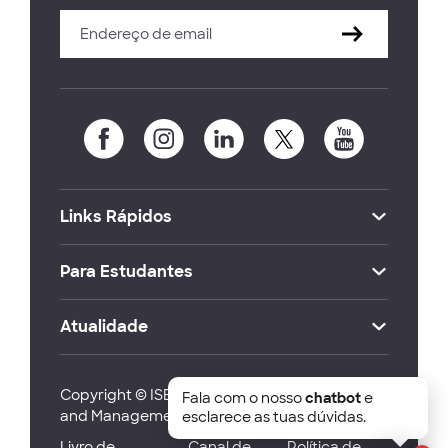
Links Rápidos
Para Estudantes
Atualidade
Copyright © ISEG Lisbon School of Economics
Fala com o nosso
chatbot
e
and Management 2026
esclarece as tuas dúvidas.
Livro de
Canal de
Política de