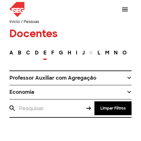
Início
/
Pessoas
Docentes
A
B
C
D
E
F
G
H
I
J
K
L
M
N
O
P
Professor Auxiliar com Agregação
Economia
Limpar Filtros