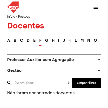
Início
/
Pessoas
Docentes
A
B
C
D
E
F
G
H
I
J
K
L
M
N
O
P
Professor Auxiliar com Agregação
Gestão
Limpar Filtros
Não foram encontrados docentes.