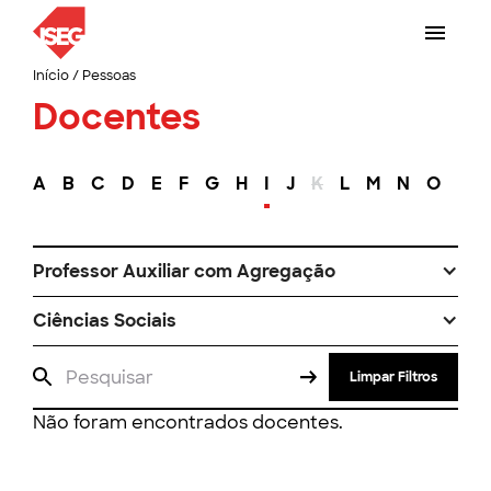
Início
/
Pessoas
Docentes
A
B
C
D
E
F
G
H
I
J
K
L
M
N
O
P
Professor Auxiliar com Agregação
Ciências Sociais
Limpar Filtros
Não foram encontrados docentes.