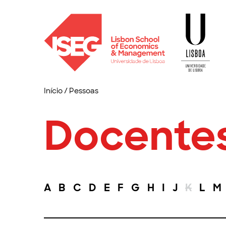
Início
/
Pessoas
Docente
A
B
C
D
E
F
G
H
I
J
K
L
M