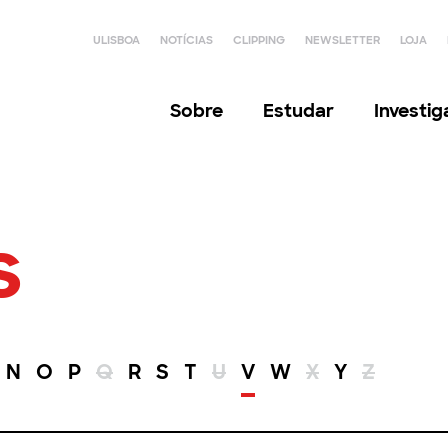
ULISBOA
NOTÍCIAS
CLIPPING
NEWSLETTER
LOJA
Sobre
Estudar
Investi
s
N
O
P
Q
R
S
T
U
V
W
X
Y
Z