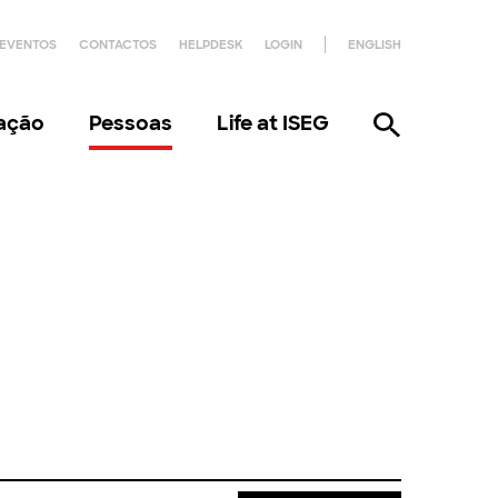
EVENTOS
CONTACTOS
HELPDESK
LOGIN
ENGLISH
gação
Pessoas
Life at ISEG