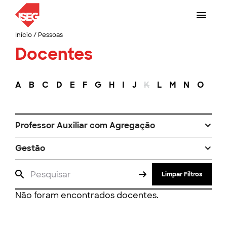
Início
/
Pessoas
Docentes
A
B
C
D
E
F
G
H
I
J
K
L
M
N
O
P
Professor Auxiliar com Agregação
Gestão
Limpar Filtros
Não foram encontrados docentes.