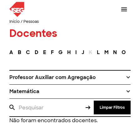
Início
/
Pessoas
Docentes
A
B
C
D
E
F
G
H
I
J
K
L
M
N
O
P
Professor Auxiliar com Agregação
Matemática
Limpar Filtros
Não foram encontrados docentes.