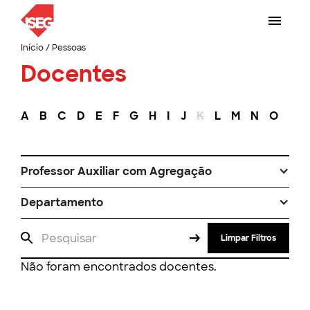
Início
/
Pessoas
Docentes
A
B
C
D
E
F
G
H
I
J
K
L
M
N
O
P
Professor Auxiliar com Agregação
Departamento
Limpar Filtros
Não foram encontrados docentes.