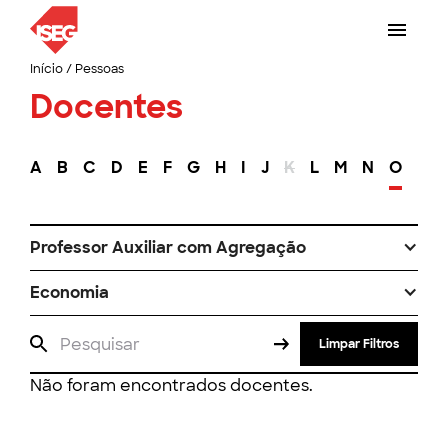
Início
/
Pessoas
Docentes
A
B
C
D
E
F
G
H
I
J
K
L
M
N
O
P
Professor Auxiliar com Agregação
Economia
Limpar Filtros
Não foram encontrados docentes.