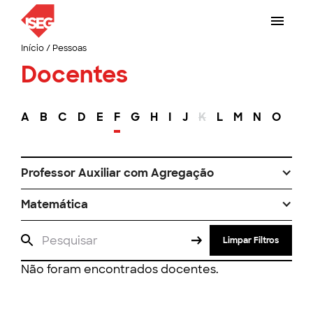
Início
/
Pessoas
Docentes
A
B
C
D
E
F
G
H
I
J
K
L
M
N
O
P
Professor Auxiliar com Agregação
Matemática
Limpar Filtros
Não foram encontrados docentes.