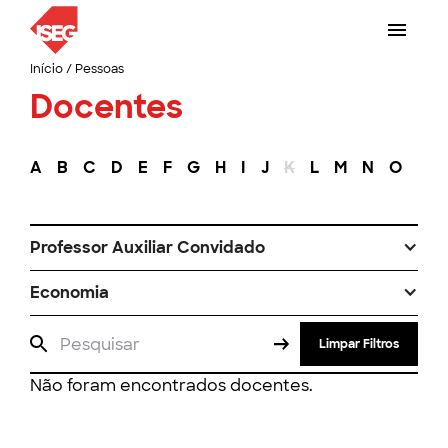
Início
/
Pessoas
Docentes
A
B
C
D
E
F
G
H
I
J
K
L
M
N
O
P
Professor Auxiliar Convidado
Economia
Limpar Filtros
Não foram encontrados docentes.