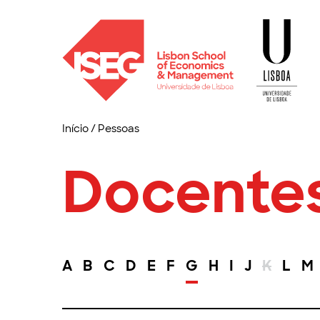
Início
/
Pessoas
Docente
A
B
C
D
E
F
G
H
I
J
K
L
M