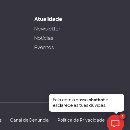
s
Atualidade
Newsletter
Notícias
Eventos
Fala com o nosso
chatbot
e
esclarece as tuas dúvidas.
1
s
Canal de Denúncia
Política de Privacidade
Chat