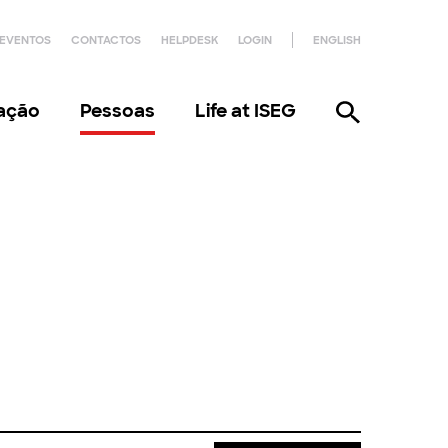
EVENTOS
CONTACTOS
HELPDESK
LOGIN
ENGLISH
gação
Pessoas
Life at ISEG