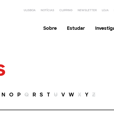
ULISBOA
NOTÍCIAS
CLIPPING
NEWSLETTER
LOJA
Sobre
Estudar
Investi
s
N
O
P
Q
R
S
T
U
V
W
X
Y
Z