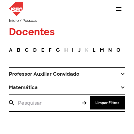
Início
/
Pessoas
Docentes
A
B
C
D
E
F
G
H
I
J
K
L
M
N
O
P
Professor Auxiliar Convidado
Matemática
Limpar Filtros