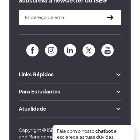
Subscreva a newsletter do ISEG
Links Rápidos
Para Estudantes
Atualidade
Copyright © ISEG Lisbon School of Economics
Fala com o nosso
chatbot
e
and Management 2026
esclarece as tuas dúvidas.