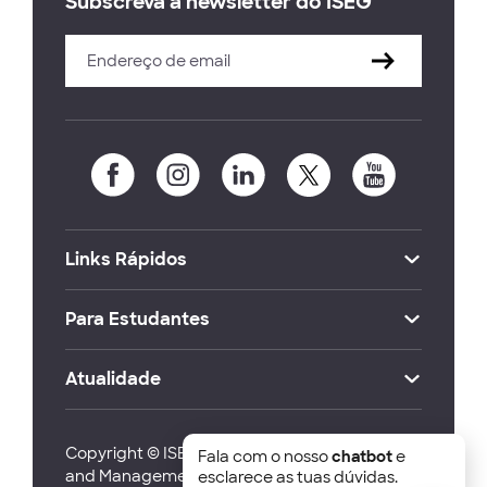
Subscreva a newsletter do ISEG
Links Rápidos
Para Estudantes
Atualidade
Copyright © ISEG Lisbon School of Economics
Fala com o nosso
chatbot
e
and Management 2026
esclarece as tuas dúvidas.