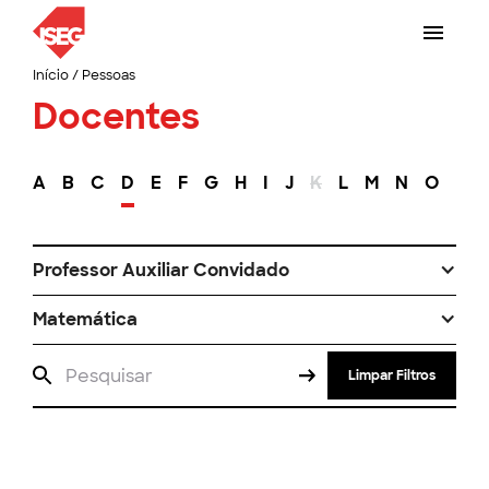
Início
/
Pessoas
Docentes
A
B
C
D
E
F
G
H
I
J
K
L
M
N
O
P
Professor Auxiliar Convidado
Matemática
Limpar Filtros