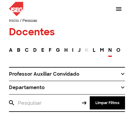
Início
/
Pessoas
Docentes
A
B
C
D
E
F
G
H
I
J
K
L
M
N
O
P
Professor Auxiliar Convidado
Departamento
Limpar Filtros