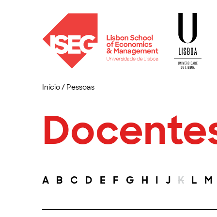
Início
/
Pessoas
Docente
A
B
C
D
E
F
G
H
I
J
K
L
M