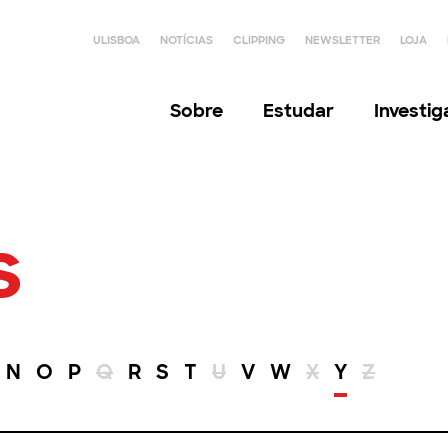
ULISBOA
NOTÍCIAS
CLIPPING
NEWSLETTER
LOJA
Sobre
Estudar
Investi
s
N
O
P
Q
R
S
T
U
V
W
X
Y
Z