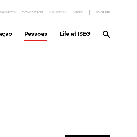
EVENTOS
CONTACTOS
HELPDESK
LOGIN
ENGLISH
gação
Pessoas
Life at ISEG