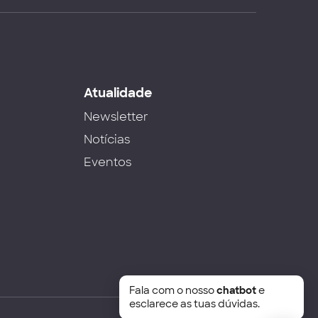
s
Atualidade
Newsletter
Notícias
Eventos
Fala com o nosso
chatbot
e
esclarece as tuas dúvidas.