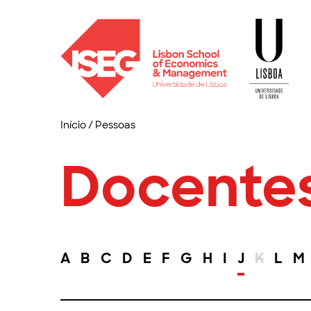
Início
/
Pessoas
Docente
A
B
C
D
E
F
G
H
I
J
K
L
M