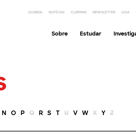
ULISBOA
NOTÍCIAS
CLIPPING
NEWSLETTER
LOJA
Sobre
Estudar
Investi
s
N
O
P
Q
R
S
T
U
V
W
X
Y
Z