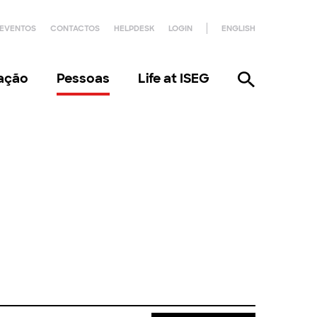
EVENTOS
CONTACTOS
HELPDESK
LOGIN
ENGLISH
gação
Pessoas
Life at ISEG