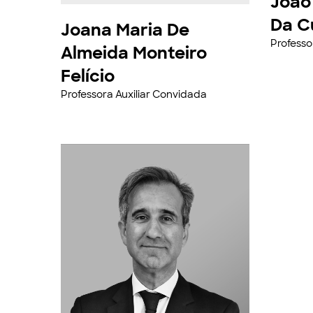
João
Da C
Joana Maria De
Professo
Almeida Monteiro
Felício
Professora Auxiliar Convidada