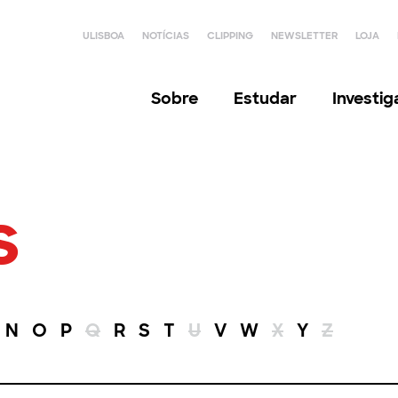
ULISBOA
NOTÍCIAS
CLIPPING
NEWSLETTER
LOJA
Sobre
Estudar
Investi
s
N
O
P
Q
R
S
T
U
V
W
X
Y
Z