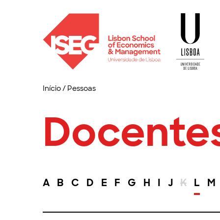
Início
/
Pessoas
Docente
A
B
C
D
E
F
G
H
I
J
K
L
M