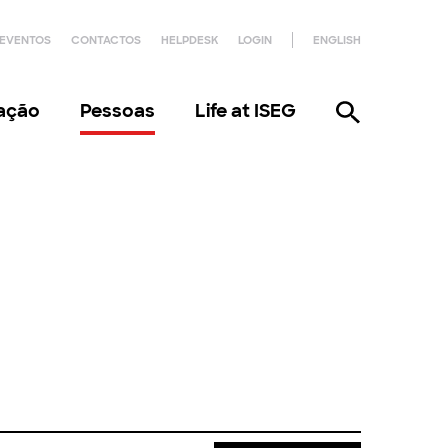
EVENTOS
CONTACTOS
HELPDESK
LOGIN
ENGLISH
gação
Pessoas
Life at ISEG