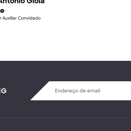
Antonio Gioia
re
r Auxiliar Convidado
EG