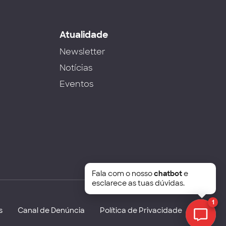
s
Atualidade
Newsletter
Notícias
Eventos
Fala com o nosso
chatbot
e
esclarece as tuas dúvidas.
1
s
Canal de Denúncia
Política de Privacidade
Chat