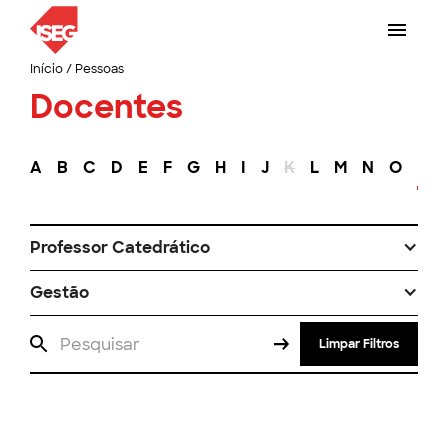
Início
/
Pessoas
Docentes
A
B
C
D
E
F
G
H
I
J
K
L
M
N
O
P
Professor Catedrático
Gestão
Limpar Filtros