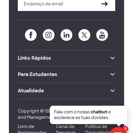
Links Rápidos
Para Estudantes
Atualidade
Copyright © ISEG Lisbon School of Economics
Fala com o nosso
chatbot
e
and Management 2026
esclarece as tuas dúvidas.
Livro de
Canal de
Política de
1
Reclamações
Denúncia
Privacidade