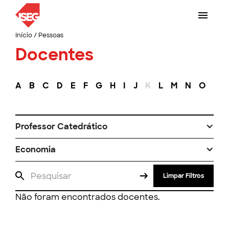
Início
/
Pessoas
Docentes
A
B
C
D
E
F
G
H
I
J
K
L
M
N
O
P
Professor Catedrático
Economia
Limpar Filtros
Não foram encontrados docentes.