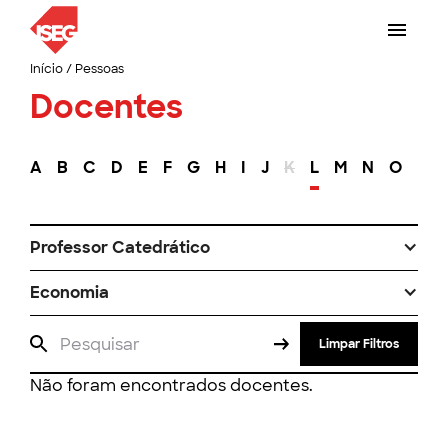
Início
/
Pessoas
Docentes
A
B
C
D
E
F
G
H
I
J
K
L
M
N
O
P
Professor Catedrático
Economia
Limpar Filtros
Não foram encontrados docentes.