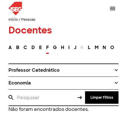
Início
/
Pessoas
Docentes
A
B
C
D
E
F
G
H
I
J
K
L
M
N
O
P
Professor Catedrático
Economia
Limpar Filtros
Não foram encontrados docentes.