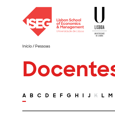
Início
/
Pessoas
Docente
A
B
C
D
E
F
G
H
I
J
K
L
M