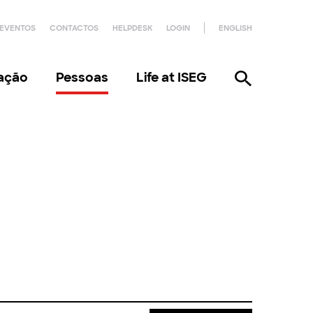
EVENTOS
CONTACTOS
HELPDESK
LOGIN
ENGLISH
gação
Pessoas
Life at ISEG