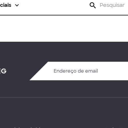
ciais
EG