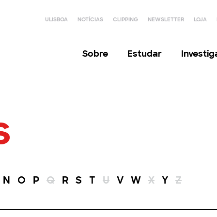
ULISBOA
NOTÍCIAS
CLIPPING
NEWSLETTER
LOJA
Sobre
Estudar
Investi
s
N
O
P
Q
R
S
T
U
V
W
X
Y
Z