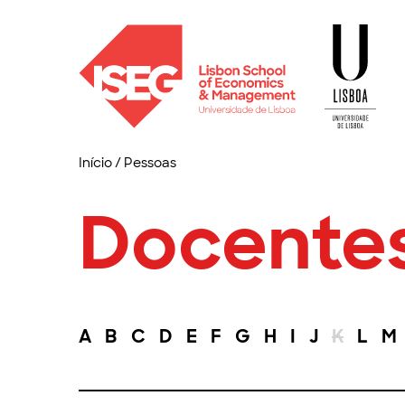
Início
/
Pessoas
Docente
A
B
C
D
E
F
G
H
I
J
K
L
M