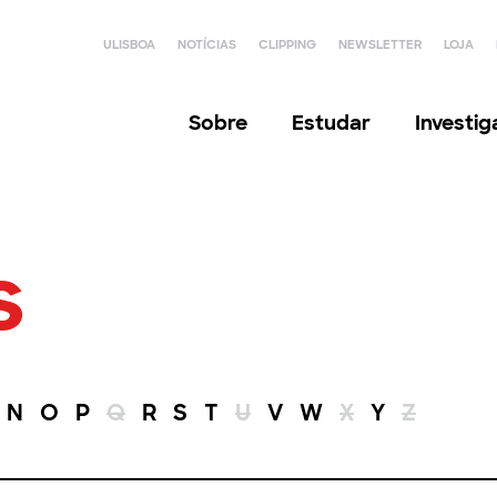
ULISBOA
NOTÍCIAS
CLIPPING
NEWSLETTER
LOJA
Sobre
Estudar
Investi
s
N
O
P
Q
R
S
T
U
V
W
X
Y
Z