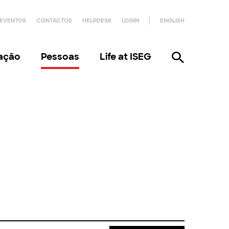
EVENTOS
CONTACTOS
HELPDESK
LOGIN
ENGLISH
gação
Pessoas
Life at ISEG