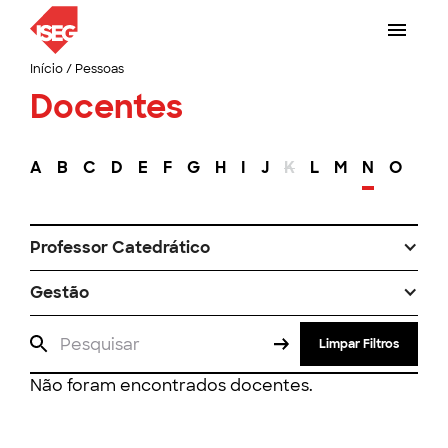
Início
/
Pessoas
Docentes
A
B
C
D
E
F
G
H
I
J
K
L
M
N
O
P
Professor Catedrático
Gestão
Limpar Filtros
Não foram encontrados docentes.