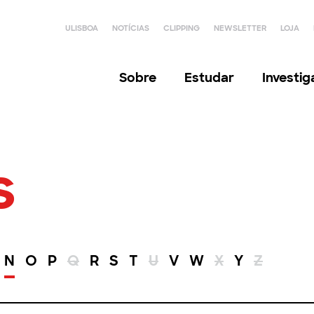
ULISBOA
NOTÍCIAS
CLIPPING
NEWSLETTER
LOJA
Sobre
Estudar
Investi
s
N
O
P
Q
R
S
T
U
V
W
X
Y
Z