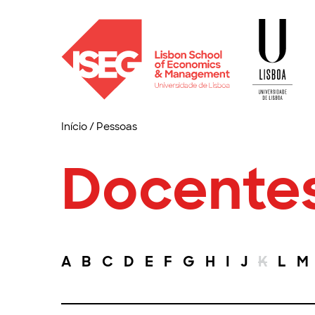
Início
/
Pessoas
Docente
A
B
C
D
E
F
G
H
I
J
K
L
M