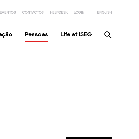
EVENTOS
CONTACTOS
HELPDESK
LOGIN
ENGLISH
gação
Pessoas
Life at ISEG