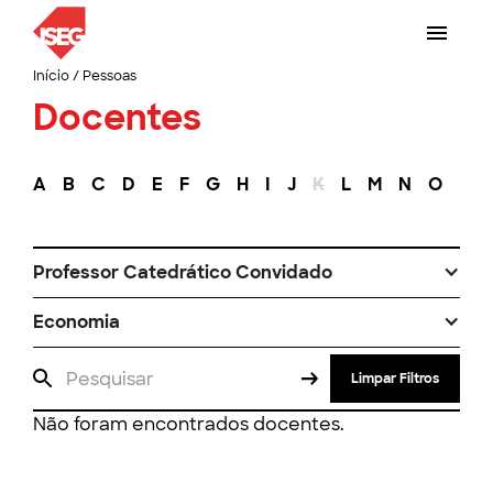
Início
/
Pessoas
Docentes
A
B
C
D
E
F
G
H
I
J
K
L
M
N
O
P
Professor Catedrático Convidado
Economia
Limpar Filtros
Não foram encontrados docentes.