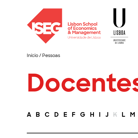
Início
/
Pessoas
Docente
A
B
C
D
E
F
G
H
I
J
K
L
M