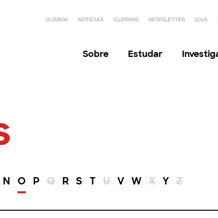
ULISBOA
NOTÍCIAS
CLIPPING
NEWSLETTER
LOJA
Sobre
Estudar
Investi
s
N
O
P
Q
R
S
T
U
V
W
X
Y
Z