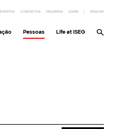
EVENTOS
CONTACTOS
HELPDESK
LOGIN
ENGLISH
gação
Pessoas
Life at ISEG