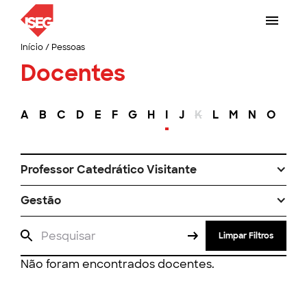
Início
/
Pessoas
Docentes
A
B
C
D
E
F
G
H
I
J
K
L
M
N
O
P
Professor Catedrático Visitante
Gestão
Limpar Filtros
Não foram encontrados docentes.