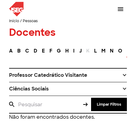
Início
/
Pessoas
Docentes
A
B
C
D
E
F
G
H
I
J
K
L
M
N
O
P
Professor Catedrático Visitante
Ciências Sociais
Limpar Filtros
Não foram encontrados docentes.