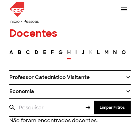
Início
/
Pessoas
Docentes
A
B
C
D
E
F
G
H
I
J
K
L
M
N
O
P
Professor Catedrático Visitante
Economia
Limpar Filtros
Não foram encontrados docentes.