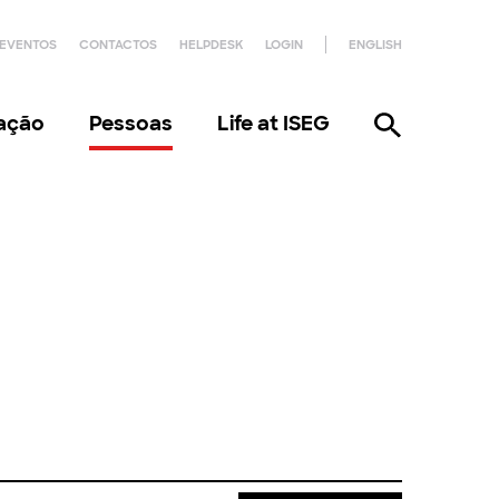
EVENTOS
CONTACTOS
HELPDESK
LOGIN
ENGLISH
gação
Pessoas
Life at ISEG