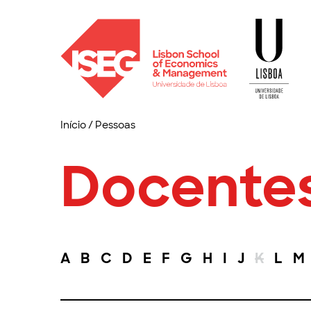
Início
/
Pessoas
Docente
A
B
C
D
E
F
G
H
I
J
K
L
M