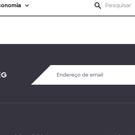
conomia
EG