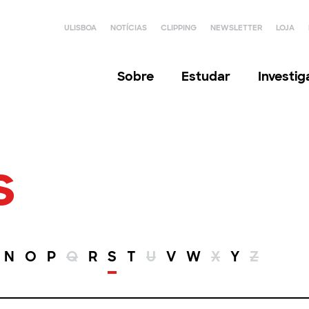
ULISBOA
NOTÍCIAS
CLIPPING
NEWSLETTER
LOJA
Sobre
Estudar
Investi
s
N
O
P
Q
R
S
T
U
V
W
X
Y
Z