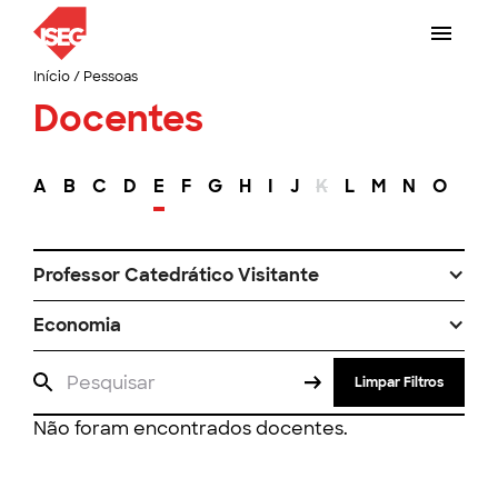
Início
/
Pessoas
Docentes
A
B
C
D
E
F
G
H
I
J
K
L
M
N
O
P
Professor Catedrático Visitante
Economia
Limpar Filtros
Não foram encontrados docentes.