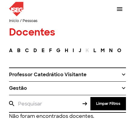
Início
/
Pessoas
Docentes
A
B
C
D
E
F
G
H
I
J
K
L
M
N
O
P
Professor Catedrático Visitante
Gestão
Limpar Filtros
Não foram encontrados docentes.