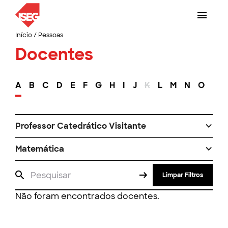
Início
/
Pessoas
Docentes
A
B
C
D
E
F
G
H
I
J
K
L
M
N
O
P
Professor Catedrático Visitante
Matemática
Limpar Filtros
Não foram encontrados docentes.