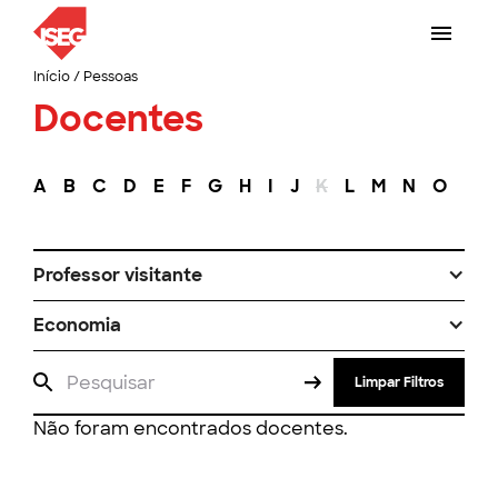
Início
/
Pessoas
Docentes
A
B
C
D
E
F
G
H
I
J
K
L
M
N
O
P
Professor visitante
Economia
Limpar Filtros
Não foram encontrados docentes.