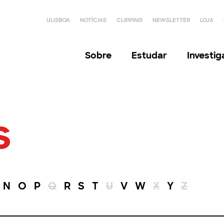
ULISBOA
NOTÍCIAS
CLIPPING
NEWSLETTER
LOJA
Sobre
Estudar
Investi
s
N
O
P
Q
R
S
T
U
V
W
X
Y
Z