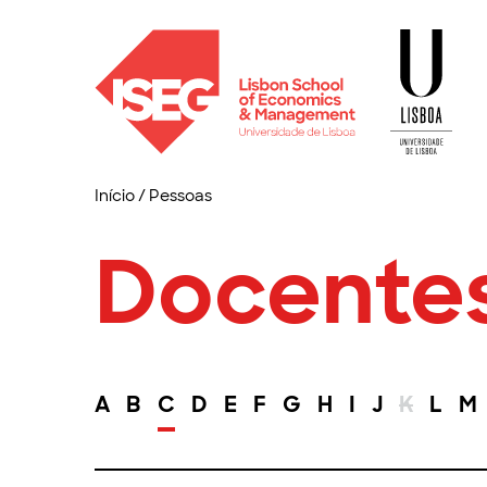
Início
/
Pessoas
Docente
A
B
C
D
E
F
G
H
I
J
K
L
M