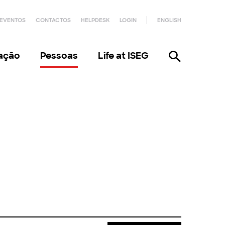
EVENTOS
CONTACTOS
HELPDESK
LOGIN
ENGLISH
gação
Pessoas
Life at ISEG