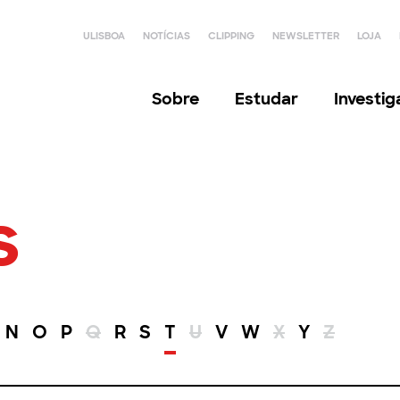
ULISBOA
NOTÍCIAS
CLIPPING
NEWSLETTER
LOJA
Sobre
Estudar
Investi
s
N
O
P
Q
R
S
T
U
V
W
X
Y
Z