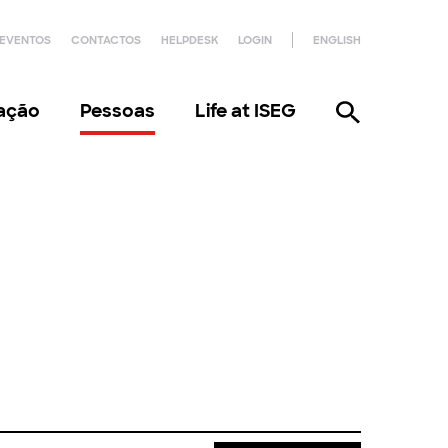
EVENTOS
CONTACTOS
HELPDESK
LOGIN
ENGLISH
gação
Pessoas
Life at ISEG