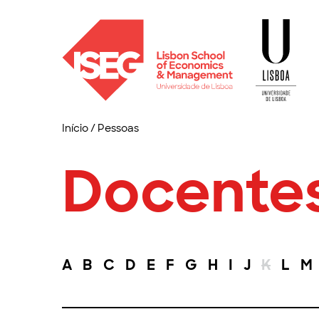
Início
/
Pessoas
Docente
A
B
C
D
E
F
G
H
I
J
K
L
M